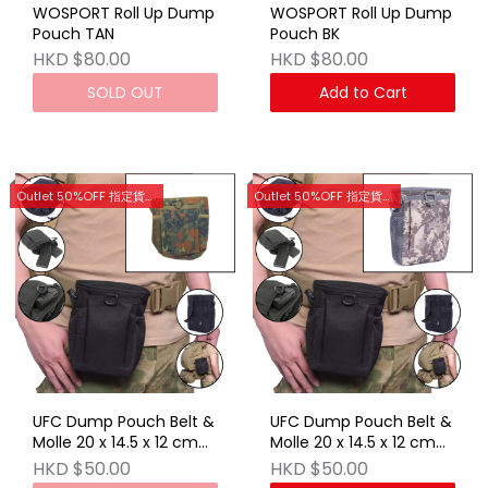
WOSPORT Roll Up Dump
WOSPORT Roll Up Dump
Pouch TAN
Pouch BK
HKD $80.00
HKD $80.00
SOLD OUT
Add to Cart
Outlet 50%OFF 指定貨品優惠 (門市網店同步)
Outlet 50%OFF 指定貨品優惠 (門市網店同步)
UFC Dump Pouch Belt &
UFC Dump Pouch Belt &
Molle 20 x 14.5 x 12 cm
Molle 20 x 14.5 x 12 cm
(German FLECKTARN)
ACU
HKD $50.00
HKD $50.00