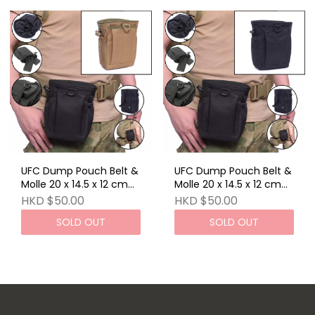
UFC Dump Pouch Belt &
UFC Dump Pouch Belt &
Molle 20 x 14.5 x 12 cm
Molle 20 x 14.5 x 12 cm
TAN
Black
HKD $50.00
HKD $50.00
SOLD OUT
SOLD OUT