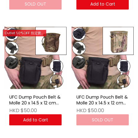
SOLD OUT
Add to Cart
Outlet 50%OFF 指定貨品優惠 (門市網店同步)
UFC Dump Pouch Belt &
UFC Dump Pouch Belt &
Molle 20 x 14.5 x 12 cm
Molle 20 x 14.5 x 12 cm
(Banshee)
Multicam
HKD $50.00
HKD $50.00
Add to Cart
SOLD OUT