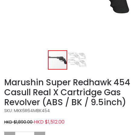
Marushin Super Redhawk 454
Casull Real X Cartridge Gas
Revolver (ABS / BK / 9.5inch)
SKU: MKK6R64MBK454
HKD $1,512.00
HKD $1,890.00