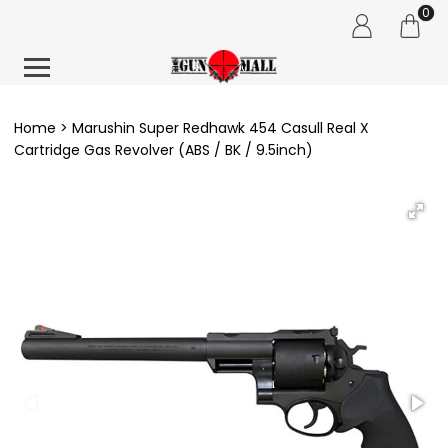
0
Home
Marushin Super Redhawk 454 Casull Real X
Cartridge Gas Revolver (ABS / BK / 9.5inch)