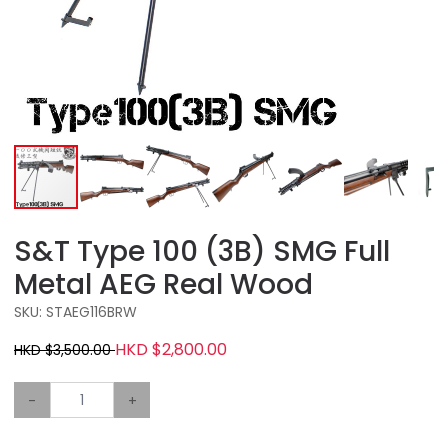
S&T Type 100 (3B) SMG Full
Metal AEG Real Wood
SKU: STAEG116BRW
HKD $2,800.00
HKD $3,500.00
-
+