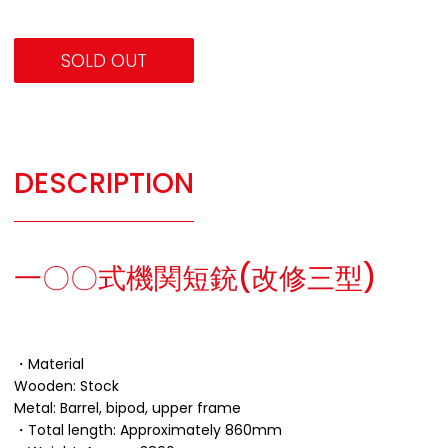
SOLD OUT
DESCRIPTION
一〇〇式機関短銃(改修三型)
・Material
Wooden: Stock
Metal: Barrel, bipod, upper frame
・Total length: Approximately 860mm