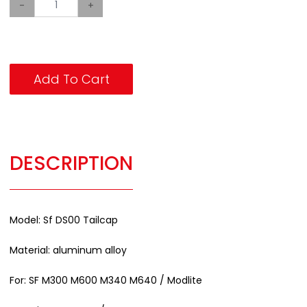
-
+
Add To Cart
DESCRIPTION
Model: Sf DS00 Tailcap
Material: aluminum alloy
For: SF M300 M600 M340 M640 / Modlite