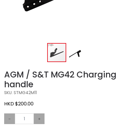
AGM / S&T MG42 Charging
handle
SKU: STMG42M11
HKD $200.00
-
+