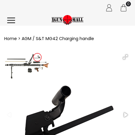
0
Home
AGM / S&T MG42 Charging handle