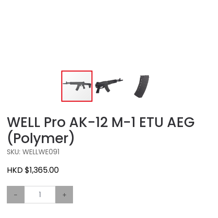
WELL Pro AK-12 M-1 ETU AEG
(Polymer)
SKU: WELLWE091
HKD $1,365.00
-
+