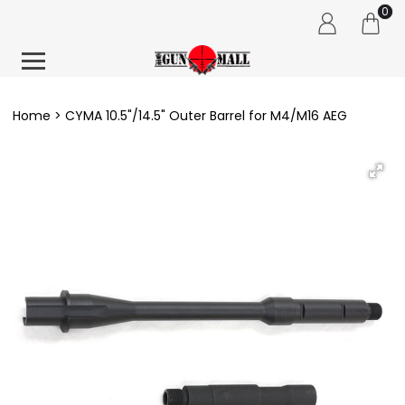
0
Home
CYMA 10.5"/14.5" Outer Barrel for M4/M16 AEG