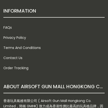
INFORMATION
FAQs
Privacy Policy
Terms And Conditions
Contact Us
Order Tracking
ABOUT AIRSOFT GUN MALL HONGKONG CO. LTD
香港玩具氣槍有限公司 ( Airsoft Gun Mall Hongkong Co.
Limited，簡稱 GMHK) 致力成為香港性價比最高的玩具槍品牌，因