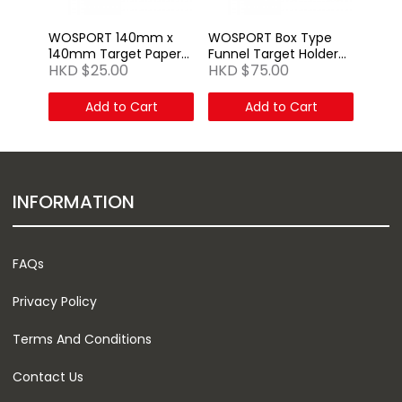
WOSPORT 140mm x
WOSPORT Box Type
140mm Target Paper
Funnel Target Holder
HKD $25.00
HKD $75.00
Set (White) 100 sheets
Pellet Trap
Add to Cart
Add to Cart
INFORMATION
FAQs
Privacy Policy
Terms And Conditions
Contact Us