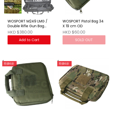
WOSPORT M249 LMG /
WOSPORT Pistol Bag 34
Double Rifle Gun Bag
X 19 cm OD
TAN
HKD $380.00
HKD $60.00
Add to Cart
SOLD OUT
照價6折
照價6折