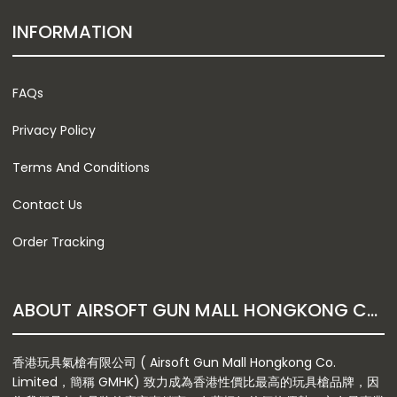
INFORMATION
FAQs
Privacy Policy
Terms And Conditions
Contact Us
Order Tracking
ABOUT AIRSOFT GUN MALL HONGKONG CO. LTD
香港玩具氣槍有限公司 ( Airsoft Gun Mall Hongkong Co.
Limited，簡稱 GMHK) 致力成為香港性價比最高的玩具槍品牌，因