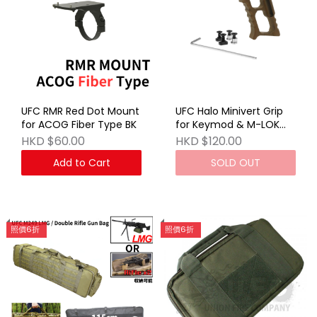
UFC RMR Red Dot Mount
UFC Halo Minivert Grip
for ACOG Fiber Type BK
for Keymod & M-LOK
FDE
HKD $60.00
HKD $120.00
Add to Cart
SOLD OUT
照價6折
照價6折