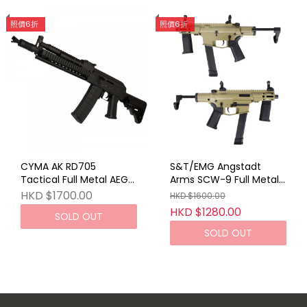
照價6折
照價6折
CYMA AK RD705
S&T/EMG Angstadt
Tactical Full Metal AEG
Arms SCW-9 Full Metal
BK
G3 AEG TAN
HKD $1700.00
HKD $1600.00
HKD $1280.00
SOLD OUT
SOLD OUT